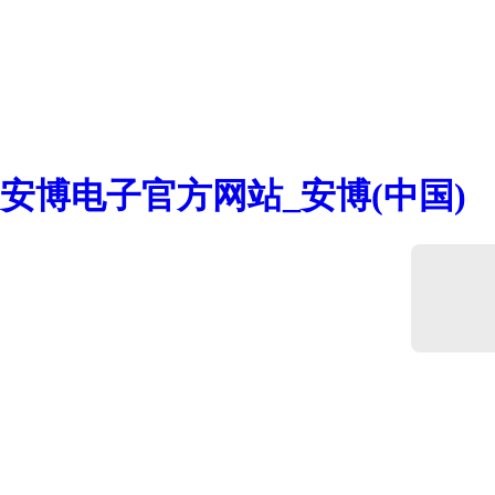
安博电子官方网站_安博(中国)