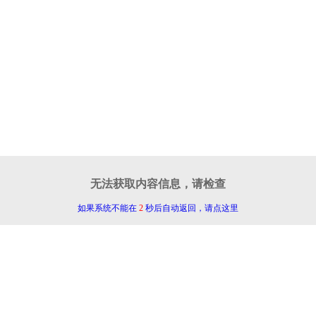
无法获取内容信息，请检查
如果系统不能在
2
秒后自动返回，请点这里